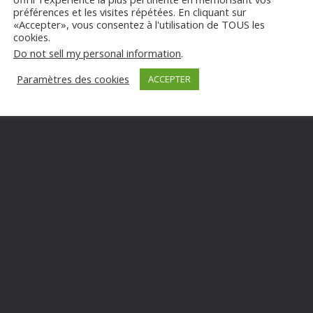
préférences et les visites répétées. En cliquant sur
«Accepter», vous consentez à l'utilisation de TOUS les
cookies.
Do not sell my personal information
.
HNIQUE, MAINTENANCE, CONTRATS & SAV, URGE
Paramètres des cookies
ACCEPTER
=> TOUTES NOS COMPETENCES A VOTRE SERVICE